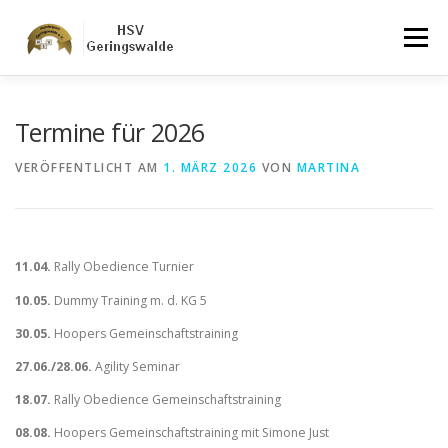
Zum
Inhalt
Menü
springen
AKTUELLES
TERMINE
ÜBER UNS
Termine für 2026
VERÖFFENTLICHT AM
1. MÄRZ 2026
VON
MARTINA
ANGEBOTE
BILDER
VORSTAND
IMPRESSUM
DATENSCHUTZ
11.04.
Rally Obedience Turnier
10.05.
Dummy Training m. d. KG 5
30.05.
Hoopers Gemeinschaftstraining
27.06./28.06.
Agility Seminar
18.07.
Rally Obedience Gemeinschaftstraining
08.08.
Hoopers Gemeinschaftstraining mit Simone Just